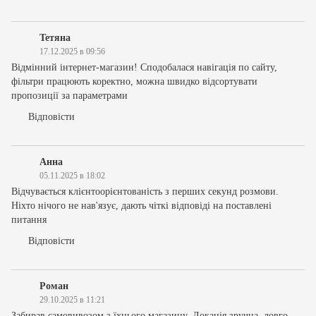
Тетяна
17.12.2025 в 09:56
Відмінний інтернет-магазин! Сподобалася навігація по сайту,
фільтри працюють коректно, можна швидко відсортувати
пропозиції за параметрами
Відповісти
Анна
05.11.2025 в 18:02
Відчувається клієнтоорієнтованість з перших секунд розмови.
Ніхто нічого не нав'язує, дають чіткі відповіді на поставлені
питання
Відповісти
Роман
29.10.2025 в 11:21
Забирав самовивозом з їхнього магазину. Локація зручна, довго