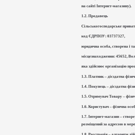
на сайті Інтернет-магазину).
1.2. Продавець
Сільськогосподарське приват
код ЄДРПОУ: 03737327,
юридична особа, створена і та
місцезнаходження: 45652, Воли
яка здійснює організацію про
1.3. Платник – дієздатна фізи
1.4. Покупець – дієздатна фіз
1.5. Отримувач Товару – фізи
1.6. Користувач – фізична осо
1.7. Інтернет-магазин – ство
розміщений за адресою в мереж
1.8. Реєстрація – алгоритм д