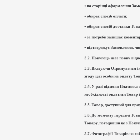
• на сторінці оформлення Зам
• обирає спосіб оплати;
• обирає спосіб доставки Това
• за потреби залишає комент
• підтверджує Замовлення, чи
5.2. Покупець несе повну від
5.3. Вказуючи Отримувачем ін
згоду цієї особи на оплату То
5.4. У разі відмови Платника
необхідності оплатити Товар 
5.5. Товар, доступний для при
5.6. До моменту передачі Тов
Товару, погодивши це з Покуп
5.7. Фотографії Товарів на са