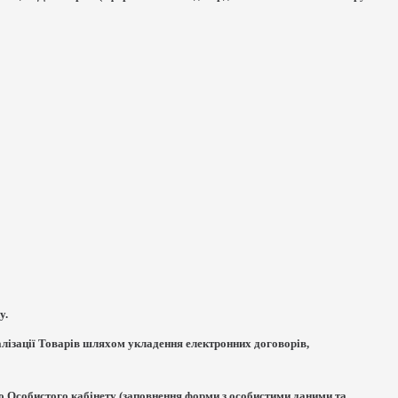
у.
еалізації Товарів шляхом укладення електронних договорів,
до Особистого кабінету (заповнення форми з особистими даними та