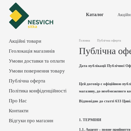
Перейти до основного контенту
Каталог
Акційн
Умов
Публ
Конт
Акційні товари
Головна
Публічна оферта
Публічна оф
Геолокація магазинів
Умови доставки та оплати
Дата публікації Публічної Оф
Умови повернення товару
Публічна оферта
Цей договір є офіційною публ
Політика конфіденційності
магазину, до необмеженого ко
Про Нас
Відповідно до статті 633 Цив
Контакти
1. ТЕРМІНИ
Відгуки про магазин
1.1. Акцепт – повне прийнят