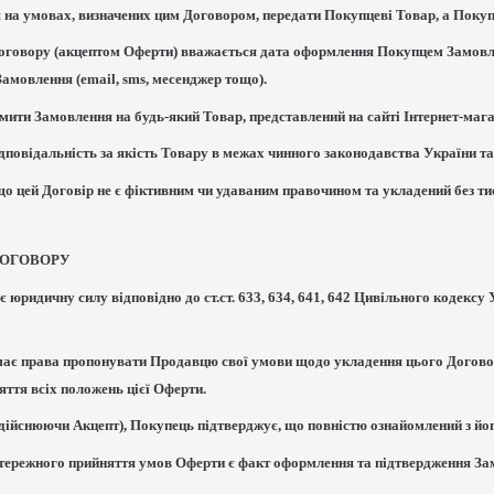
я на умовах, визначених цим Договором, передати Покупцеві Товар, а Покуп
Договору (акцептом Оферти) вважається дата оформлення Покупцем Замовл
амовлення (email, sms, месенджер тощо).
мити Замовлення на будь-який Товар, представлений на сайті Інтернет-магаз
ідповідальність за якість Товару в межах чинного законодавства України та
що цей Договір не є фіктивним чи удаваним правочином та укладений без тис
ДОГОВОРУ
є юридичну силу відповідно до ст.ст. 633, 634, 641, 642 Цивільного кодекс
 має права пропонувати Продавцю свої умови щодо укладення цього Догово
ття всіх положень цієї Оферти.
здійснюючи Акцепт), Покупець підтверджує, що повністю ознайомлений з йог
астережного прийняття умов Оферти є факт оформлення та підтвердження З