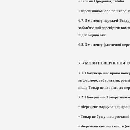
• силами Продавця; та/або
• перевізником або поштово-к
6.7. З моменту передачі Това
зобов’язаний перевірити комп
відповідний акт.
6.8. З моменту фактичної пе
7. УМОВИ ПОВЕРНЕННЯ ТА
7.1. Покупець має право пове
за формою, габаритами, розмі
якщо Товар не входить до пер
7.2. Повернення Товару належ
• збережене маркування, ярли
• Товар не був у використанні
• збережена комплектність (вк