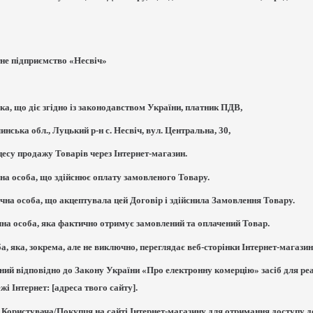
не підприємство «Несвіч»
ка, що діє згідно із законодавством України, платник ПДВ,
нська обл., Луцький р-н с. Несвіч, вул. Центральна, 30,
цесу продажу Товарів через Інтернет-магазин.
чна особа, що здійснює оплату замовленого Товару.
ична особа, що акцептувала цей Договір і здійснила Замовлення Товару.
чна особа, яка фактично отримує замовлений та оплачений Товар.
ба, яка, зокрема, але не виключно, переглядає веб-сторінки Інтернет-магазин
рений відповідно до Закону України «Про електронну комерцію» засіб для р
і Інтернет: [адреса твого сайту].
ій Користувача/Покупця на сайті Інтернет-магазину для отримання доступу 