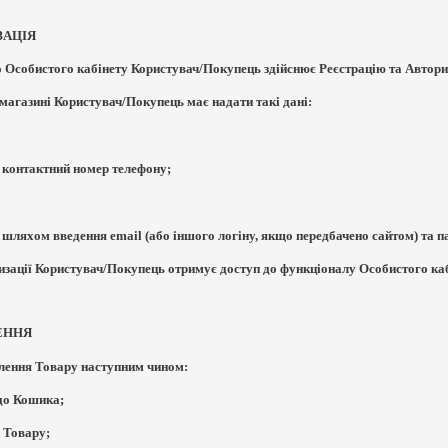
ЗАЦІЯ
о Особистого кабінету Користувач/Покупець здійснює Реєстрацію та Авториз
т-магазині Користувач/Покупець має надати такі дані:
а контактний номер телефону;
я шляхом введення email (або іншого логіну, якщо передбачено сайтом) та п
оризації Користувач/Покупець отримує доступ до функціоналу Особистого каб
ЕННЯ
влення Товару наступним чином:
 до Кошика;
ь Товару;