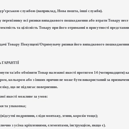
ур’єрською службою (наприклад, Нова пошта, інші служби).
ру перевізнику всі ризики випадкового пошкодження або втрати Товару несе
лектність та цілісність Товару при його отриманні в присутності представн
редачі Товару Покупцеві/Отримувачу ризики його випадкового пошкодження
 ГАРАНТІЇ
рнути та/або обміняти Товар належної якості протягом 14 (чотирнадцяти) к
ром, кольором або з інших причин не може бути використаний за призначенн
еліку, що не підлягає поверненню.
ної якості можливе за умов:
ки та упаковка;
 (відсутні подряпини, сліди монтажу, згини, корозія тощо);
лючно з усіма кріпленнями, елементами, інструкцією, якщо є).