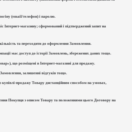
огіну (email/телефон) і паролю.
віс Інтернет-магазину; сформований і підтверджений запит на
х кількість та переходити до оформлення Замовлення.
изації має доступ до історії Замовлень, збережених даних тощо.
Товар»), що розміщені в Інтернет-магазині для продажу.
 Замовлення, залишенні відгуків тощо.
ір купівлі-продажу Товару дистанційним способом на умовах,
млення Покупця з описом Товару та положеннями цього Договору на