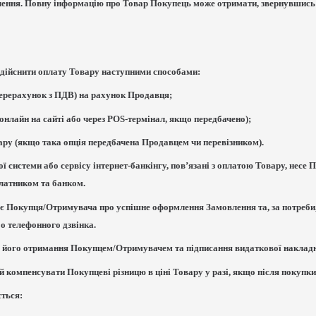
лення. Повну інформацію про Товар Покупець може отримати, звернувшись
здійснити оплату Товару наступними способами:
перерахунок з ПДВ) на рахунок Продавця;
онлайн на сайті або через POS-термінал, якщо передбачено);
ару (якщо така опція передбачена Продавцем чи перевізником).
жної системи або сервісу інтернет-банкінгу, пов’язані з оплатою Товару, нес
латником та банком.
ує Покупця/Отримувача про успішне оформлення Замовлення та, за потреби,
о телефонного дзвінка.
 є його отримання Покупцем/Отримувачем та підписання видаткової наклад
ий компенсувати Покупцеві різницю в ціні Товару у разі, якщо після покуп
ється: