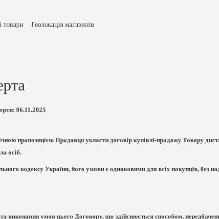
і товари
Геолокація магазинів
и доставки та оплати
Умови повернення товару
ічна оферта
Політика конфіденційності
Про Нас
акти
Відгуки про магазин
ерта
ерти: 06.11.2025
ічною пропозицією Продавця укласти договір купівлі-продажу Товару диста
ла осіб.
ільного кодексу України, його умови є однаковими для всіх покупців, без н
тя та виконання умов цього Договору, що здійснюється способом, передбач