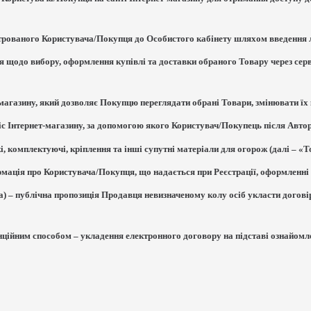
єстрованого Користувача/Покупця до Особистого кабінету шляхом введення л
ця щодо вибору, оформлення купівлі та доставки обраного Товару через сер
т-магазину, який дозволяє Покупцю переглядати обрані Товари, змінювати ї
віс Інтернет-магазину, за допомогою якого Користувач/Покупець після Автор
жі, комплектуючі, кріплення та інші супутні матеріали для огорож (далі – «
ормація про Користувача/Покупця, що надається при Реєстрації, оформленні
а) – публічна пропозиція Продавця невизначеному колу осіб укласти догов
анційним способом – укладення електронного договору на підставі ознайо