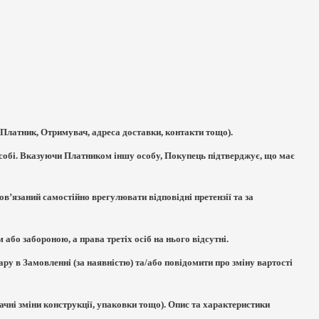
(Платник, Отримувач, адреса доставки, контакти тощо).
особі. Вказуючи Платником іншу особу, Покупець підтверджує, що має
в’язаний самостійно врегулювати відповідні претензії та за
 або забороною, а права третіх осіб на нього відсутні.
ру в Замовленні (за наявністю) та/або повідомити про зміну вартості
начні зміни конструкції, упаковки тощо). Опис та характеристики