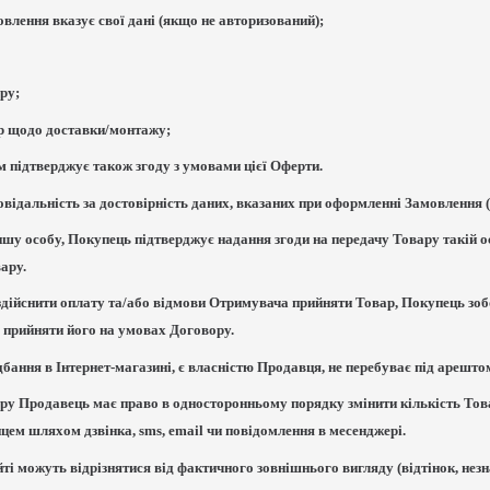
овлення вказує свої дані (якщо не авторизований);
ру;
ар щодо доставки/монтажу;
м підтверджує також згоду з умовами цієї Оферти.
повідальність за достовірність даних, вказаних при оформленні Замовлення 
шу особу, Покупець підтверджує надання згоди на передачу Товару такій 
вару.
 здійснити оплату та/або відмови Отримувача прийняти Товар, Покупець зобо
і прийняти його на умовах Договору.
дбання в Інтернет-магазині, є власністю Продавця, не перебуває під арештом
ару Продавець має право в односторонньому порядку змінити кількість Това
цем шляхом дзвінка, sms, email чи повідомлення в месенджері.
йті можуть відрізнятися від фактичного зовнішнього вигляду (відтінок, нез