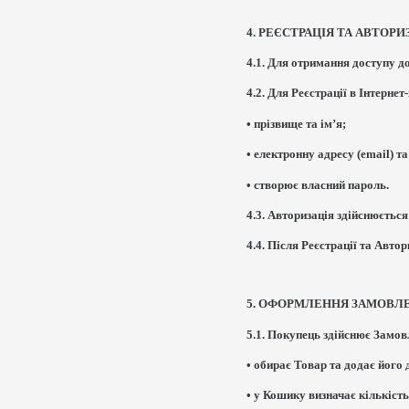
4. РЕЄСТРАЦІЯ ТА АВТОРИ
4.1. Для отримання доступу д
4.2. Для Реєстрації в Інтерне
• прізвище та ім’я;
• електронну адресу (email) т
• створює власний пароль.
4.3. Авторизація здійснюєтьс
4.4. Після Реєстрації та Авт
5. ОФОРМЛЕННЯ ЗАМОВЛ
5.1. Покупець здійснює Замо
• обирає Товар та додає його
• у Кошику визначає кількіст