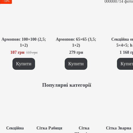
−10%
Армопояс 100×100 (2,5;
Армопояс 65×65 (3,5;
Секційна о
1×2)
1×2)
5×4×5; h 
Оцинков
107 грн
279 грн
1 168 
119 грн
Купити
Купити
Купи
Популярні категорії
Секційна
Сітка Рабиця
Сітка
Сітка Зварна