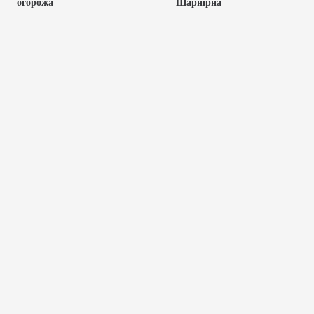
огорожа
Шарнірна