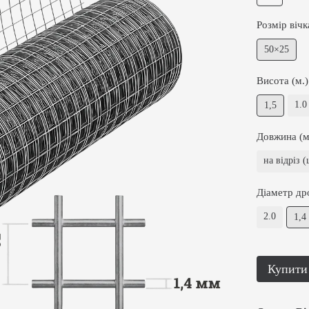
Розмір вічк
50×25
Висота (м.)
1.0
1,5
Довжина (м
на відріз (
Діаметр др
2.0
1,4
Купити