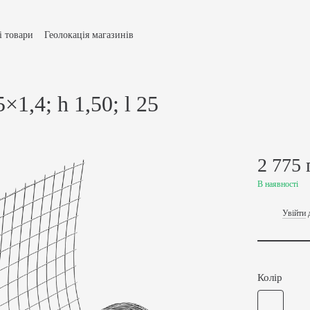
і товари
Геолокація магазинів
и доставки та оплати
Умови повернення товару
ічна оферта
Політика конфіденційності
Про Нас
акти
Відгуки про магазин
1,4; h 1,50; l 25
2 775 
В наявності
Увійти
%
Колір