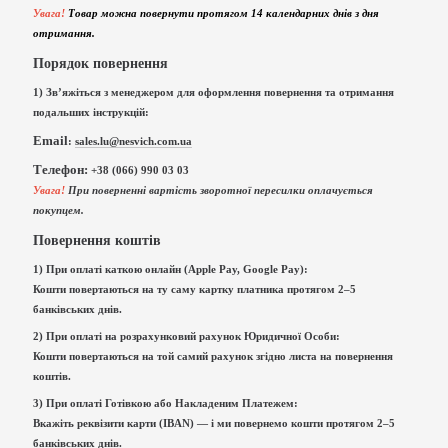
Увага!
Товар можна повернути протягом 14 календарних днів з дня
отримання.
Порядок повернення
1) Зв’яжіться з менеджером для оформлення повернення та отримання
подальших інструкцій:
Email
:
sales.lu@nesvich.com.ua
Телефон:
+38 (066) 990 03 03
Увага!
При поверненні вартість зворотної пересилки оплачується
покупцем.
Повернення коштів
1) При оплаті каткою онлайн (Apple Pay, Google Pay):
Кошти повертаються на ту саму картку платника протягом 2–5
банківських днів.
2) При оплаті на розрахунковий рахунок Юридичної Особи:
Кошти повертаються на той самий рахунок згідно листа на повернення
коштів.
3) При оплаті Готівкою або Накладеним Платежем:
Вкажіть реквізити карти (IBAN) — і ми повернемо кошти протягом 2–5
банківських днів.