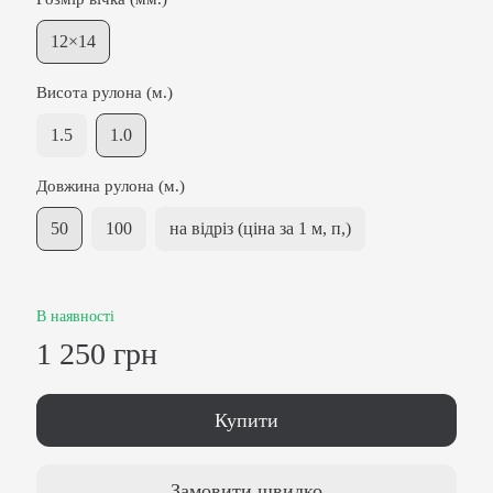
12×14
Висота рулона (м.)
1.5
1.0
Довжина рулона (м.)
50
100
на відріз (ціна за 1 м, п,)
В наявності
1 250 грн
Купити
Замовити швидко