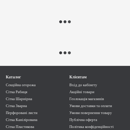
Каталог
Клієнтам
Секційна огорожа
Вхід до кабінету
Сітка Рабиця
Акційні товари
Сітка Шарнірна
Геолокація магазинів
Сітка Зварна
Умови доставки та оплати
Перфоровані листи
Умови повернення товару
Сітка Канілірована
Публічна оферта
Сітка Пластикова
Політика конфіденційності