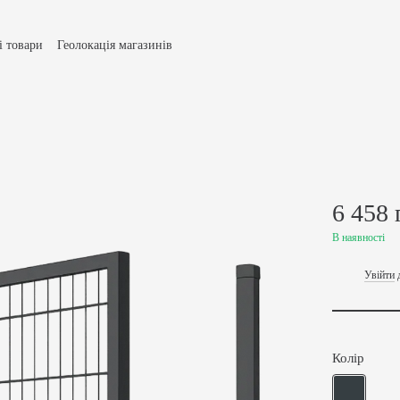
і товари
Геолокація магазинів
и доставки та оплати
Умови повернення товару
ічна оферта
Політика конфіденційності
Про Нас
акти
Відгуки про магазин
6 458 
В наявності
Увійти
%
Колір