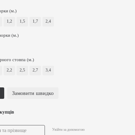
орки (м.)
1,2
1,5
1,7
2,4
орки (м.)
рного стовпа (м.)
2,2
2,5
2,7
3,4
Замовити швидко
окупців
Увійти за допомогою