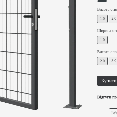
Висота ств
2.0
1.0
Ширина ств
1.0
Висота опо
3.0
2.0
Купити
Відгуги п