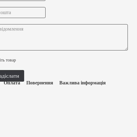
іть товар
адіслати
Оплата
Повернення
Важлива інформація