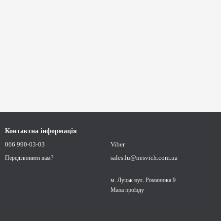
Контактна інформація
066 990-03-03
Viber
sales.lu@nesvich.com.ua
Передзвонити вам?
м. Луцьк вул. Романюка 9
Мапа проїзду